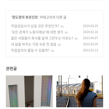
'
정도영의 뷰포인트
' 카테고리의 다른 글
직업상담사가 남길 것은 무엇인가?
2024.03.25
(0)
'모든 관계가 노동이에요'에 대한 생각
2024.02.16
(0)
젊은 사람들이 회사를 쉽게 그만두는 이유는?
2023.04.07
(0)
내 삶을 바꾸는 가장 쉬운 첫 걸음
2023.03.29
(0)
직접일자리 줄일 수 있을까?
2023.02.13
(0)
관련글