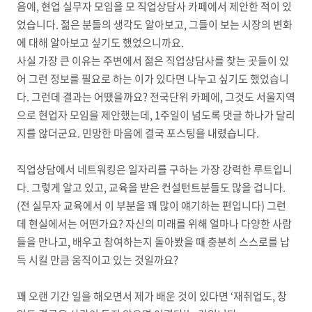
음에
,
현업 실무자 모임을 모 직업상담사 카페에서 제안한 적이 있
었습니다
.
젊은 분들의 생각도 알아보고, 그들이 보는 시장의 변화
에 대해 알아보고 싶기도 했었으니까요
.
사실 가장 큰 이유는 주변에서 젊은 직업상담사를 찾는 곳들이 있
어 그런 정보를 필요로 하는 이가 있다면 나누고 싶기도 했었습니
다
.
그런데 결과는 어땠을까요
?
전국단위 카페에
,
그것도 서울지역
으로 현업자 모임을 제안했는데
, 1
주일이 넘도록 댓글 하나가 달리
지를 않더군요
.
민망한 마음에 결국 포스팅을 내렸습니다
.
직업상담에서 네트워킹은 일자리를 구하는 가장 강력한 루트입니
다
.
그렇게 알고 있고
,
교육을 받은 컨설턴트분들도 많을 겁니다
.
(
전 실무자 교육에서 이 부분을 꽤 많이 얘기하는 편입니다
)
그런
데 현실에서는 어떤가요
?
자신의 미래를 위해 얼마나 다양한 사람
들을 만나고
,
배우고 참여하는지 돌아봤을 때 충분히 스스로를 납
득 시킬 만큼 움직이고 있는 것일까요
?
꽤 오랜 기간 일을 해오면서 제가 배운 것이 있다면
‘
재취업도
,
창