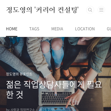
본문 바로가기
정도영의 '커리어 컨설팅'
HOME
TAGS
MEDIA
LOCATION
G
정도영의 뷰포인트
젊은 직업상담사들에게 필요
한 것
by 사람과 직업연구소
2023. 7. 18.