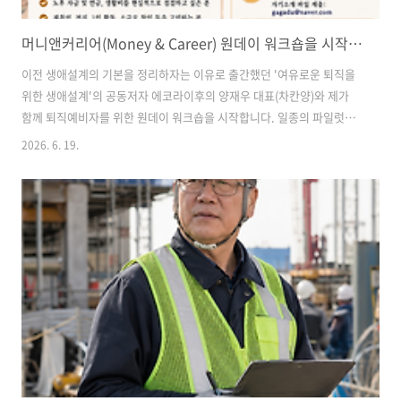
머니앤커리어(Money & Career) 원데이 워크숍을 시작합니다
이전 생애설계의 기본을 정리하자는 이유로 출간했던 '여유로운 퇴직을
위한 생애설계'의 공동저자 에코라이후의 양재우 대표(차칸양)와 제가
함께 퇴직예비자를 위한 원데이 워크숍을 시작합니다. 일종의 파일럿프
로그램으로 20년차 재무컨설턴트와 커리어컨설턴트가 협업해 최소규모
2026. 6. 19.
의 인원으로만 진행을 하려 합니다.참여자들은 이후에도 하나의 커뮤니
티로 활동하며 서로간의 친목과 응원을 주고 받는 모임으로 발전시켜 나
갈 예정이구요.관심 있는 분들의 많은 참여 기다립니다.아, 입금 순서별
선착순이라 많이 모시지 못합니다. 참고해 주시구요~^^;