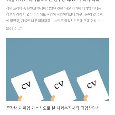
작년 드라마 중 단연코 인상에 남았던 것은 '서울 자가에 대기업 다니는
김부장 이야기'였다.아무래도 직업이 직업이다보니 자꾸 시선이 갈 수밖
에 없었고, 처음엔 너무 희화화하는 느낌도 있었지만군데 군데 어쩔 수없
이 동의할 수밖에 없는 장면들도 있었다. 솔직히 개인적으로 최고의 장면
2026. 1. 17.
은 아내 하진이 남편의 퇴직사실을 알고 한 말과 행동이었다."수고했다.
김부장"이라며 남편을 안아주는 모습을 보며 괜시리 나도 울컥했더랬다.
어쩌면 이 시대의 모든 가장들이 아내에게 듣고 싶은 이야기, 혹은 받고
싶은 반응이 아닐까 싶었다. 그런데, 한편으로는 커리어 컨설턴트란 직업
병 때문인지 이 화제의 드라마가 그냥 일과성으로 사라지지 않고사람들
에게 어떤 가이드를 줬으면 좋겠다는 마음도 들었다.알고 보면 퇴직자들
이 정말 많이 생..
중장년 재취업 가능성으로 본 사회복지사와 직업상담사