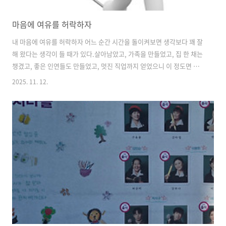
마음에 여유를 허락하자
내 마음에 여유를 허락하자 어느 순간 시간을 돌이켜보면 생각보다 꽤 잘
해 왔다는 생각이 들 때가 있다.살아남았고, 가족을 만들었고, 집 한 채는
챙겼고, 좋은 인연들도 만들었고, 멋진 직업까지 얻었으니 이 정도면 나
쁠 것이 없다. 그런데....왜...마음이 편치 않지? 아침에 문득 사람들에 대
2025. 11. 12.
한 사소한 일상을 담은 책을 읽다가 그런 생각이 들었다.사람을 돋보이게
만들고, 그들을 다시 보게 만드는 것은 그들이 가진 삶에 대한 여유와 신
뢰, 그리고 느긋함이 아닐까라는 생각이었다. 그러고 보니 나는 여유를
가지기 위해 움직이는 활동(산책, 공연, 혹은 술 한잔) 조차도 마치 일을
하듯이 움직였다는 것을 깨달았다. 당연히 내 신경을 팽팽하게 줄이 당겨
진 상태였고, 그런 휴식을 통해서조차 마음의 안식을 얻을 수 ..