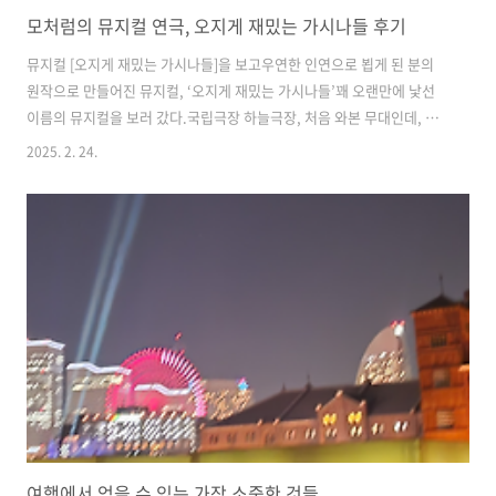
모처럼의 뮤지컬 연극, 오지게 재밌는 가시나들 후기
뮤지컬 [오지게 재밌는 가시나들]을 보고우연한 인연으로 뵙게 된 분의
원작으로 만들어진 뮤지컬, ‘오지게 재밌는 가시나들’꽤 오랜만에 낯선
이름의 뮤지컬을 보러 갔다.국립극장 하늘극장, 처음 와본 무대인데, 마
치 고대 그리스의 원형극장이 이랬을까 싶다. 원형의 무대 위에서 나이를
2025. 2. 24.
잊고 뛰어노는 4명의 할머니들이 노래를 부르며 시공간을 왔다갔다 한
다.익숙한 사투리 속에 각자의 사연들이 한 번쯤 우리 주변에서 본 듯도
한데, 정작 알 수 없는 건 나랑은 별 관계가 없는데도 눈시울이 수시로 뜨
끈해진다.살다 보니 가슴 아픈 사연 한 둘쯤 간직하지 않은 사람이 없다.
그 동질감이 주는 것인지도 모르지만, 내 어머니가 살았을 시절의 아픔이
순간순간 내 마음을 건드렸나 보다.그런 생각을 했더랬다. 그 시대가 그
러했다..
여행에서 얻을 수 있는 가장 소중한 것들