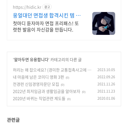
https://hidic.kr
광고
웅얼대던 면접생 합격시킨 템 면
접 합격 필수템
첫마디 듣자마자 면접 프리패스! 또
렷한 발음이 자신감을 만듭니다.
'
알아두면 유용합니다
' 카테고리의 다른 글
허리는 왜 잡으세요? (경미한 교통접촉사고에 참
2023.10.05
고하세요)
내 마음에 남은 코미디 영화 3편
2022.09.26
(0)
(0)
전경련 신임경영자문단 모집
2021.11.26
(0)
2022년 최저임금과 생활임금을 알아보자
2021.11.23
(0)
2020년 바뀌는 직업관련 제도들
2020.01.06
(0)
관련글