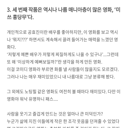
3. 세 번째 작품은 역시나 나름 매니아층이 많은 영화
, ‘
미
쓰 홍당무
’
다
.
개인적으로 공효진이란 배우를 좋아하지만
,
이 영화를 보고 역시
나
‘
뭐지
???’
하면서도 계속해서 끌려 들어가는 매력을 느꼈던 영
화다
.
‘
저렇게 예쁜 배우가 저렇게 찌질하게도 나올 수 있구나
’...
그런데
또 왜
‘
이상하게 예뻐보일까
?’
란 생각을 하게 만든 영화
.
이걸 코미디 영화라 부르면 화를 낼 사람들이 많을지도 모르겠다.
그러나 나는 매우 재미있었으니 내 나름대로 그냥 분류해 봤다
.
그 외에도 노팅힐 같은 영화도 여전히 볼 때마다 재미있다
.
다만 이
영화야 워낙 유명하니 패스
....
사람을 웃기고 즐겁게 만드는 것은 얼마나 큰 미덕인가
?
누군가 삶에 지친 이들에게 작은 한 조각 웃음을 던져줄 수 있었다