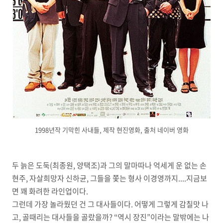
1998년작 기막힌 사내들, 제작 현진영화, 출처 네이버 영화
두 늙은 도둑
(
최종원
,
양택조
)
과 그의 말마따나 억세게 운 없는 손
현주
,
자살희망자 신하균
,
그들을 쫓는 형사 이경영까지
....
지금보
면 꽤 화려한 라인업이다
.
그런데 가장 놀라웠던 건 그 대사들이다
.
어떻게 그렇게 감칠맛 나
고
,
골때리는 대사들을 골랐을까
? “
역시 장진
”
이라는 말밖에는 나