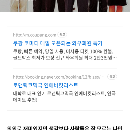
http://m.coupang.com
광고
쿠팡 코미디 매일 오픈되는 와우회원 특가
쿠팡, 빠른 예약, 당일 사용, 미사용 티켓 100% 환불,
골드박스 최저가 보장 신규 와우회원 최대 2만3천원
쿠폰팩+5% 추가적립 혜택! 여행도 이제 쿠팡에서!
https://booking.naver.com/booking/12/bizes/16
광고
76412
로맨틱코믹극 연애버킷리스트
대학로 대표 인기 로맨틱코믹극 연애버킷리스트, 연극
데이트 추천!
의외로 재미있지만 생각보다 사람들은 잘 모르는 나만