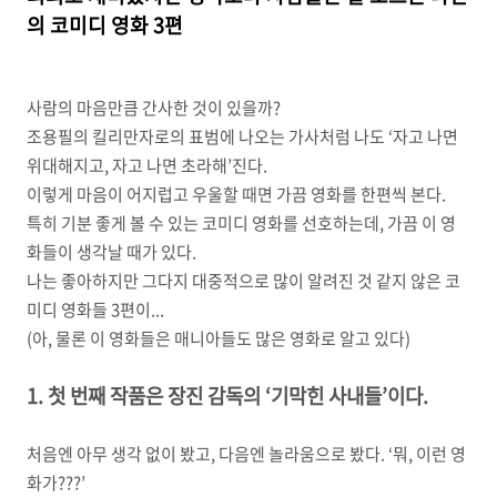
의 코미디 영화
3
편
사람의 마음만큼 간사한 것이 있을까
?
조용필의 킬리만자로의 표범에 나오는 가사처럼 나도
‘
자고 나면
위대해지고
,
자고 나면 초라해
’
진다
.
이렇게 마음이 어지럽고 우울할 때면 가끔 영화를 한편씩 본다
.
특히 기분 좋게 볼 수 있는 코미디 영화를 선호하는데
,
가끔 이 영
화들이 생각날 때가 있다
.
나는 좋아하지만 그다지 대중적으로 많이 알려진 것 같지 않은 코
미디 영화들
3
편이
...
(
아
,
물론 이 영화들은 매니아들도 많은 영화로 알고 있다
)
1. 첫 번째 작품은 장진 감독의
‘
기막힌 사내들
’
이다
.
처음엔 아무 생각 없이 봤고
,
다음엔 놀라움으로 봤다
. ‘
뭐
,
이런 영
화가
???’