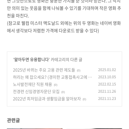
면 그것만으로도 영화는 충분한 가치를 준 것이라 믿는다
.
그 작지
만 의미 있는 웃음을 함께 나눠볼 수 있기를 기대하며 작은 영화 추
천을 마친다
.
(참고로 웰컴 미스터 맥도날드 외에는 위의 두 영화는 네이버 영화
에서 생각보다 저렴한 가격에 다운로드 받을 수 있다)
'
알아두면 유용합니다
' 카테고리의 다른 글
2025년 바뀌는 주요 고용 관련 제도들
2025.01.02
(0)
허리는 왜 잡으세요? (경미한 교통접촉사고에 참
2023.10.05
고하세요)
노사발전재단 직원 채용
2022.02.15
(0)
(0)
전경련 신임경영자문단 모집
2021.11.26
(0)
2022년 최저임금과 생활임금을 알아보자
2021.11.23
(0)
관련글