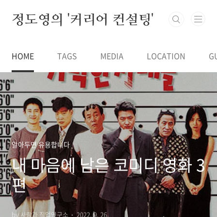
본문 바로가기
정도영의 '커리어 컨설팅'
HOME
TAGS
MEDIA
LOCATION
G
알아두면 유용합니다
내 마음에 남은 코미디 영화 3
편
by 사람과 직업연구소
2022. 9. 26.