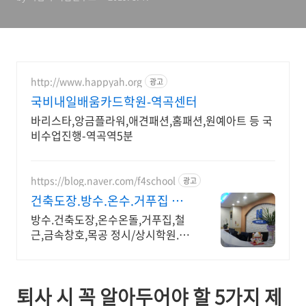
http://www.happyah.org
광고
국비내일배움카드학원-역곡센터
바리스타,앙금플라워,애견패션,홈패션,원예아트 등 국
비수업진행-역곡역5분
https://blog.naver.com/f4school
광고
건축도장.방수.온수.거푸집 철
근.내일배움카드정부지원
방수.건축도장,온수온돌,거푸집,철
근,금속창호,목공 정시/상시학원.원
장1:1교육 건축도장기능사,방수,온
수온돌,거푸집,철근기능사 내일배움
카드 정부지원, 금속창호교육
퇴사 시 꼭 알아두어야 할 5가지 제