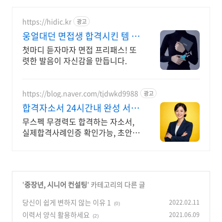
https://hidic.kr
광고
웅얼대던 면접생 합격시킨 템 면
접 합격 필수템
첫마디 듣자마자 면접 프리패스! 또
렷한 발음이 자신감을 만듭니다.
https://blog.naver.com/tjdwkd9988
광고
합격자소서 24시간내 완성 서류
합격의 비밀
무스펙 무경력도 합격하는 자소서,
실제합격사례인증 확인가능, 초안없
어도 가능
'
중장년, 시니어 컨설팅
' 카테고리의 다른 글
당신이 쉽게 변하지 않는 이유 1
2022.02.11
(0)
이력서 양식 활용하세요
2021.06.09
(2)