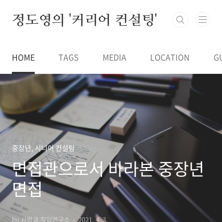
본문 바로가기
정도영의 '커리어 컨설팅'
HOME
TAGS
MEDIA
LOCATION
G
중장년, 시니어 컨설팅
면접관으로서 바라본 중장년
면접
by 사람과 직업연구소
2021. 4. 3.