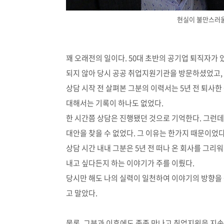
현실이 불만스러울
꽤 오래전의 일이다
. 50
대 초반의 공기업 퇴직자가 
되지 않아 당시 공공 취업지원기관을 방문하셨었고
,
상담 시작 전 살펴본 그분의 이력서는
5
년 전 퇴사
대해서는 기록이 하나도 없었다
.
한 시간쯤 상담은 진행됐던 것으로 기억한다
.
그런데
대안을 찾을 수 없었다
.
그 이유는 한가지 때문이었
상담 시간 내내 그분은
5
년 전 떠나 온 회사를 그리
내고 싶다든지 하는 이야기가 주를 이뤘다
.
당시만 해도 나의 실력이 일천하여 이야기의 방향을 
고 말았다
.
물론
,
그분과 이후에도 종종 만나고 취업지원을 지