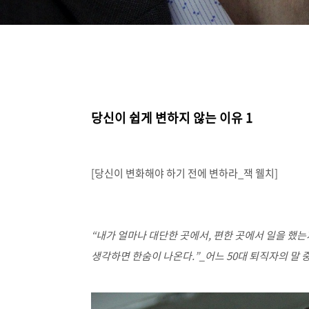
당신이 쉽게 변하지 않는 이유
1
[당신이 변화해야 하기 전에 변하라
_
잭 웰치]
“
내가 얼마나 대단한 곳에서
,
편한 곳에서 일을 했는
생각하면 한숨이 나온다
.”_
어느
50
대 퇴직자의 말 