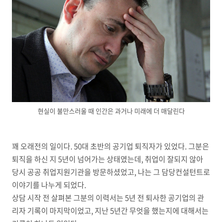
현실이 불만스러울 때 인간은 과거나 미래에 더 매달린다
꽤 오래전의 일이다
. 50
대 초반의 공기업 퇴직자가 있었다
.
그분은
퇴직을 하신 지
5
년이 넘어가는 상태였는데
,
취업이 잘되지 않아
당시 공공 취업지원기관을 방문하셨었고
,
나는 그 담당컨설턴트로
이야기를 나누게 되었다
.
상담 시작 전 살펴본 그분의 이력서는
5
년 전 퇴사한 공기업의 관
리자 기록이 마지막이었고
,
지난
5
년간 무엇을 했는지에 대해서는