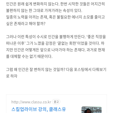
인간은 원래 쉽게 변화하지 않는다
.
한번 시작한 것들은 어지간히
불편하지 않는 한 그대로 가져가려는 속성이 있다
.
일종의 노력을 아끼는 존재
,
혹은 불필요한 에너지 소모를 줄이고
싶은 존재라고 해야 할까
?
그러나 이런 특성이 수시로 인간을 불행하게 만든다
. ‘
좋은 직장을
떠나온 이후
’
그가 느꼈을 감정은
‘
끝없는 회한
’
이었을 것이다
.
하
지만 인간은 어떻게든 앞으로 나아가야 하는 존재다
.
과거로 현재
를 대체할 수는 없기 때문이다
.
그럼 왜 인간은 잘 변하지 않는 것일까
?
다음 포스팅에서 다뤄보기
로 하자
http://www.classu.co.kr
광고
스킬업라이브 강의, 클래스유