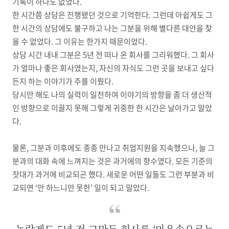
기록이 하나도 없었다
.
한 시간쯤 상담은 진행됐던 것으로 기억한다
.
그런데 아쉽게도 그
한 시간의 상담에도 불구하고 나는 그분을 위해 별다른 대안을 찾
을 수 없었다
.
그 이유는 한가지 때문이었다
.
상담 시간 내내 그분은
5
년 전 떠나 온 회사를 그리워했다
.
그 회사
가 얼마나 좋은 회사였는지
,
자신의 자식도 그런 곳을 보내고 싶다
든지 하는 이야기가 주를 이뤘다
.
당시만 해도 나의 실력이 일천하여 이야기의 방향을 좀 더 생산적
인 방향으로 이끌지 못해 그렇게 귀중한 한 시간은 날아가고 말았
다
.
물론
,
그분과 이후에도 종종 만나고 취업지원을 지속했으나
,
늘 그
분과의 대화 속에 느껴지는 것은 과거에의 향수였다
.
모든 기준의
잣대가 과거에 비교되곤 했다
.
새로운 어떤 일들도 그런 부분과 비
교되면
‘
안 하느니만 못한
’
일이 되고 말았다
.