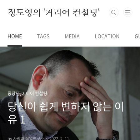
본문 바로가기
정도영의 '커리어 컨설팅'
HOME
TAGS
MEDIA
LOCATION
G
중장년, 시니어 컨설팅
당신이 쉽게 변하지 않는 이
유 1
by 사람과 직업연구소
2022. 2. 11.