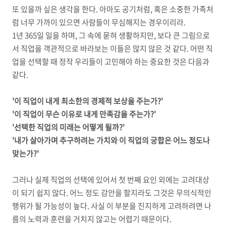
또 있을까 싶은 생각을 한다
.
아마도 공기처럼
,
혹은 소중한 가족처
럼 너무 가까이 있으면 사람들이 무심해지는 경우이리라
.
1
년
365
일 일을 하며
,
그 속에 묻혀 생활하지만, 보다 큰 그림으로
서 직업을 객관적으로 바라보는 이들은 많지 않은 것 같다
.
어떤 직
업을 선택할 때 정작 우리들이 고민해야 하는 중요한 것은 다음과
같다
.
'이 직업이 내게 최소한의 경제적 보상을 주는가
?'
'이 직업이 무슨 이유로 내게 만족감을 주는가
?'
'선택한 직업의 미래는 어떻게 될까
?'
'내가 살아가며 추구하려는 가치와 이 직업의 궁합은 어느 정도나
맞는가
?'
그러나 실제 직업의 선택에 있어서 첫 번째 요인 외에는 고려대상
이 되기 쉽지 않다
.
어느 정도 감안을 할지라도 그것은 무의식적인
행위가 될 가능성이 높다
.
사실 이 부분을 진지하게 고려하려면 나
름의 노력과 훈련을 거치지 않고는 어렵기 때문이다
.