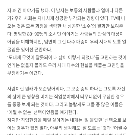
자 꽤 긴 이야기를 했다
.
이 남자는 보통의 사람들과 얼마나 다른
가
?
우리 사회는 지나치게 성공만 부각되는 경향이 있다
. TV
에 나
오는 것은 모든 과정을 생략한 채 성공한
‘
소수
’
의 결과만 보여준
다
.
평범한
80~90%
의 소시민 이야기는 사람들의 관심의 대상이
아님을 이해하지만
,
엄연히 그런 다수 대중이 우리 시대의 보통 얼
굴임을 잊어선 곤란하다
.
‘
도대체 무엇이 잘못되어 내 삶이 이렇게 되었나
’
를 고민하는 것이
인기는 없을지 몰라도 우리 시대 다수의 현실을 꿰뚫는 고민임을
부정하기는 어렵다
.
사람이란 원래가 모순덩어리다
. 그 모순 중의 하나는 그토록 자신
의 삶에 큰 영향을 미치는
직업분야에서 터무니없이 무심한 경우
를 종종 보게 되는 것이다
.
그리고 놀랍게도 그들 중 많은 이들은
‘
어쩔 수 없는
’
선택이었음을 얘기한다
.
하지만 직업현장을 매일 살아가는 내게는
‘
잘 몰랐던
’
선택으로 보
이는 경우가 훨씬 많다
.
아무리 생각해도
‘
잘 모르는
’
것과
‘
어쩔 수