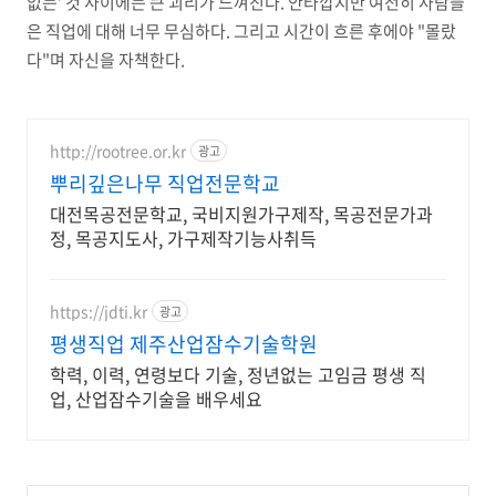
없는
’
것 사이에는 큰 괴리가 느껴진다
.
안타깝지만 여전히 사람들
은 직업에 대해 너무 무심하다
. 그리고 시간이 흐른 후에야 "몰랐
다"며 자신을 자책한다.
http://rootree.or.kr
광고
뿌리깊은나무 직업전문학교
대전목공전문학교, 국비지원가구제작, 목공전문가과
정, 목공지도사, 가구제작기능사취득
https://jdti.kr
광고
평생직업 제주산업잠수기술학원
학력, 이력, 연령보다 기술, 정년없는 고임금 평생 직
업, 산업잠수기술을 배우세요