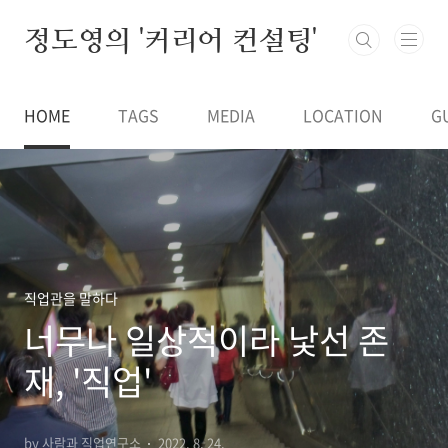
본문 바로가기
정도영의 '커리어 컨설팅'
HOME
TAGS
MEDIA
LOCATION
G
직업관을 말하다
너무나 일상적이라 낯선 존
재, '직업'
by 사람과 직업연구소
2022. 8. 24.