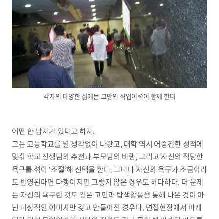
각자의 다양한 삶에는 그만의 직업이력이 함께 한다
어떤 한 남자가 있다고 하자
.
그는 고등학교를 별 생각없이 나왔고
,
대학 역시 어중간한 성적에
맞춰 학교 선생님의 추천과 부모님의 바램
,
그리고 자신의 적당한
욕구를 섞어
‘
조절
’
해 선택을 한다
.
그나마 자신의 욕구가 조금이라
도 반영된다면 다행이지만 그렇지 않은 경우도 허다하다
.
더 문제
는 자신의 욕구란 것도 깊은 고민과 탐색활동을 통해 나온 것이 아
닌 피상적인 이미지만 갖고 만들어진 경우다
.
면접현장에서 마케