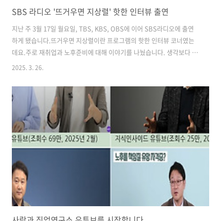
SBS 라디오 '뜨거우면 지상렬' 핫한 인터뷰 출연
지난 주 3월 17일 월요일, TBS, KBS, OBS에 이어 SBS라디오에 출연
하게 됐습니다.뜨거우면 지상렬이란 프로그램의 핫한 인터뷰 코너였는
데요.주로 재취업과 노후준비에 대해 이야기를 나눴습니다. 생각보다 재
미있고, 생각보다 젠틀했던 지상렬님과 박휘순님. 두 분과 함께 했던 촬
2025. 3. 26.
영은 꽤 즐거웠습니다.아마도 나이대들이 이제 퇴직 후를 생각해야 하는
나이라서 더 그랬을까요?잘 들어주시고 박자를 잘 맞춰주셔서 편하게 이
야기를 나눴습니다. 온라인으로 받은 질문에도 일부 제 의견을 드렸구
요.TV보다 역동적이고, 유튜브보다는 아기자기한 맛이 있어서 좋았습니
다.함께 했던 시간이 즐거운 만큼 방송을 듣는 분들께도 도움이 됐기를
기대해봅니다. 뜨거우면 지상렬 : 돈 걱정 없는 노후, 이렇게 준비? 정도
영 생애설계..
사람과 직업연구소 유튜브를 시작합니다