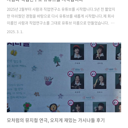
2025년 2월부터 사람과 직업연구소 유튜브를 시작합니다.5년 전 짧았지
만 아쉬웠던 경험을 바탕으로 다시 유튜브를 새롭게 시작합니다.제 회사
이름인 사람과 직업연구소를 그대로 유튜브 이름으로 만들었습니다. 아
직 시작단계라 작고 볼품 없지만 여러분과 소통하는 채널을 만들고 싶어
2025. 3. 1.
요.모토는 '무해하지만 유의미한 도움을 주는 채널'입니다.주로 중장년
의 재취업과 노후 은퇴준비, 인생설계 등을 다룰 예정입니다. 여러분의
의견과 지혜를 나눠주시면 더 나은 유튜브 채널이 될 수 있지 않을까요?
매주 토 or 일요일(아직 편집시간이 많이 걸려서 장담을 못해요)중에 1편
씩 올라갑니다. 사람과 직업연구소 채널 링크
https://youtu.be/SYKm01kZoX0?si=XxvKzQLX5HbiRvY7 많은 응
원과 의견 부..
모처럼의 뮤지컬 연극, 오지게 재밌는 가시나들 후기