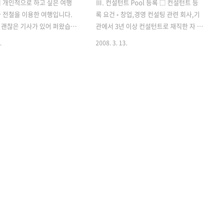
 개인적으로 하고 싶은 여행
Ⅲ. 컨설턴트 Pool 등록 □ 컨설턴트 등
 전철을 이용한 여행입니다.
록 요건 ◦ 창업,경영 컨설팅 관련 회사,기
 괜찮은 기사가 있어 퍼왔습니
관에서 3년 이상 컨설턴트로 재직한 자 ◦
창업,경영 관련학과 교수 재직자이거나
.
2008. 3. 13.
...........................................................
박사학위 취득자 ◦ 소상공인 관련 업종 운
장 들고 봄내음 맡으러 소풍 떠
영 경력 7년 이상인 자로서 해당지역 소상
보|기사입력 2008-03-14
공인지원센터 상담사 3인 이상의 추천을
서울·수도권 한나절 즐길 만한 명
받은 자 ◦ 세무, 회계, 법무, 노무, 특허 관
 소요산 서울에서 소요산까지,
련 국가자격증 소지자 ◦ 기타 중소기업청
철을 이용할 때 걸리는 시간
및 소상공인진흥원으로부터 컨설턴트로
 딱 토끼와 거북이의 경주 같
서 자격요건을 갖추었다고 인정받은 자
울에서 소요산까지 거리는
등 □ 컨설팅사 등록 요건 ◦ 사업공고일
m밖에 되지 않지만 의정부, 양주
현재 “컨설턴트 등록요건”을 충족하는 상
요산 앞을 지나는 3번 국도는
근 인력 2인 이상 보유하고 있는 컨설팅사
행락 차량들로 북새통입니다.
※ ‘09년 이후 컨설팅사에 소속되어 있는
증에 운전하던 남편은 “조금
개별컨설턴트들은 컨설팅사로 등록 □ 컨
왔으면..
설턴트 신청,등록 방법 ◦ 신청 : 연중 수시
- ｢컨설팅 ..