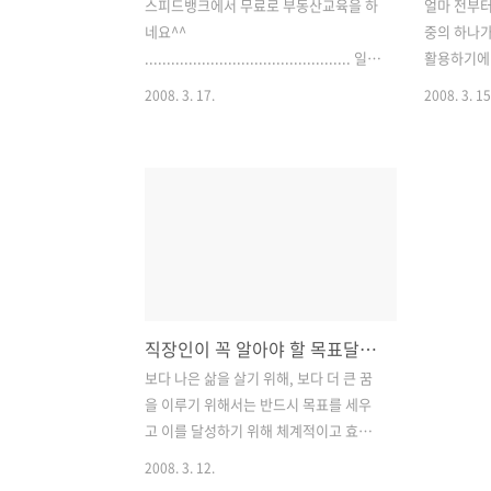
스피드뱅크에서 무료로 부동산교육을 하
얼마 전부터
네요^^
중의 하나가
............................................... 일
활용하기에
시; 3월 19일~20일 저녁 7시~9시 비용;
다.
2008. 3. 17.
2008. 3. 15
무 료 장소; 강남역 6번출구 강남교보타워
...............
23층 강사; 19일 김종기/ 20일 박원갑 문
전철표 한 
의; 02-593-8770
나볼까 한국일
21:57 
소 6곳 ■
자동차와 전
을 비교하면
습니다. 서
40~50k
직장인이 꼭 알아야 할 목표달성법 43/ 홍석기 대표
를 지나 소
주말이면 
보다 나은 삶을 살기 위해, 보다 더 큰 꿈
아이들의 짜
을 이루기 위해서는 반드시 목표를 세우
만 빨리 나
고 이를 달성하기 위해 체계적이고 효과
적인 방법을 통해 실천해야 한다. 저자는
2008. 3. 12.
단기 목표에서부터 인생의 비전과 목표를