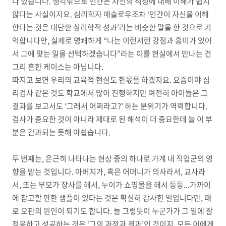
나 있습니다
.
생각밖으로 인간은 자신의 적성에 대해 이해가 쉽지
않다는 사실이지요
.
심리학자 매슬로우조차
‘
인간이 자신을 이해
한다는 것은 대단한 심리학적 성과
’
라는 비슷한 말을 한 것으로 기
억합니다만
,
실제로 명쾌하게
“
나는 이런저런 강점과 흥미가 있어
서 그에 맞는 일을 선택하겠습니다
”
라는 이를 현실에서 만나는 건
그리 흔한 케이스는 아닙니다
.
따지고 보면 우리의 교육적 현실도 한몫을 하겠지요
.
요즘이야 심
리검사 같은 것도 학교에서 많이 진행하지만 여전히 아이들은 그
결과를 보고서도
‘
그래서 어쩌라고
?’
하는 분위기가 역력합니다
.
검사가 중요한 것이 아니라 제대로 된 해석이 더 중요한데 늘 이 부
분은 간과되는 듯해 아쉽습니다
.
두 번째는
,
은근히 나타나는 현상 중의 하나로 가계 내 직업군의 영
향을 받는 것입니다
.
아버지가
,
혹은 어머니가 의사라서
,
교사라
서
,
또는 부모가 장사를 해서
,
누이가 쇼핑몰을 해서 등등
...
가까이
에 참고할 만한 샘플이 있다는 것은 확실히 감사한 일입니다만
,
때
로 오판의 원인이 되기도 합니다
.
늘 그렇듯이 누군가가 그 일에 잘
적응하고 성공하는 것은
‘
그의 과정과 결과
’
인 것이지
,
모든 이에게