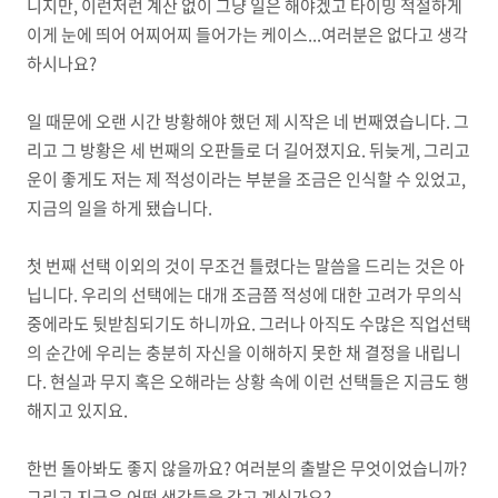
니지만
,
이런저런 계산 없이 그냥 일은 해야겠고 타이밍 적절하게
이게 눈에 띄어 어찌어찌 들어가는 케이스
...
여러분은 없다고 생각
하시나요
?
일 때문에 오랜 시간 방황해야 했던 제 시작은 네 번째였습니다
.
그
리고 그 방황은 세 번째의 오판들로 더 길어졌지요
.
뒤늦게
,
그리고
운이 좋게도 저는 제 적성이라는 부분을 조금은 인식할 수 있었고
,
지금의 일을 하게 됐습니다
.
첫 번째 선택 이외의 것이 무조건 틀렸다는 말씀을 드리는 것은 아
닙니다
.
우리의 선택에는 대개 조금쯤 적성에 대한 고려가 무의식
중에라도 뒷받침되기도 하니까요
.
그러나 아직도 수많은 직업선택
의 순간에 우리는 충분히 자신을 이해하지 못한 채 결정을 내립니
다
.
현실과 무지 혹은 오해라는 상황 속에 이런 선택들은 지금도 행
해지고 있지요
.
한번 돌아봐도 좋지 않을까요
?
여러분의 출발은 무엇이었습니까
?
그리고 지금은 어떤 생각들을 갖고 계신가요
?