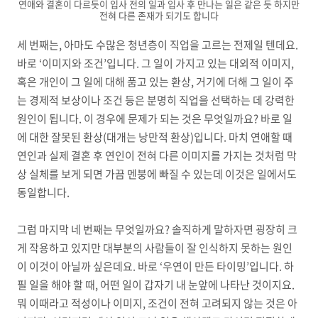
연애와 결혼이 다르듯이 입사 전의 일과 입사 후 만나는 일은 같은 듯 하지만
전혀 다른 존재가 되기도 합니다
세 번째는
,
아마도 수많은 청년층이 직업을 고르는 전제일 텐데요
.
바로
‘
이미지와 조건
’
입니다
.
그 일이 가지고 있는 대외적 이미지
,
혹은 개인이 그 일에 대해 품고 있는 환상
,
거기에 더해 그 일이 주
는 경제적 보상이나 조건 등은 분명히 직업을 선택하는 데 강력한
원인이 됩니다
.
이 경우에 문제가 되는 것은 무엇일까요
?
바로 일
에 대한 잘못된 환상
(
대개는 낭만적 환상
)
입니다
.
마치 연애할 때
연인과 실제 결혼 후 연인이 전혀 다른 이미지를 가지는 것처럼 막
상 실체를 보게 되면 가끔 멘붕에 빠질 수 있는데 이것은 일에서도
동일합니다
.
그럼 마지막 네 번째는 무엇일까요
?
솔직하게 말하자면 굉장히 크
게 작용하고 있지만 대부분의 사람들이 잘 인식하지 못하는 원인
이 이것이 아닐까 싶은데요
.
바로
‘
우연이 만든 타이밍
’
입니다
.
하
필 일을 해야 할 때
,
어떤 일이 갑자기 내 눈앞에 나타난 것이지요
.
뭐 이때라고 적성이나 이미지
,
조건이 전혀 고려되지 않는 것은 아