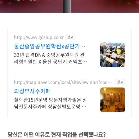
http://www.gosiup.co.kr
광고
울산중앙공무원학원x공단기독
학 철저한 합격관리집중형 시스
33년 합격DNA 중앙공무원학원 관
템
리형회원반 X 울산 공단기 커넥츠
수능재수 편입
http://map.naver.com/local/siteview.nhn?code=
광고
13094058
의정부사주카페
철학관15년운영 방문자평가좋은 상
담전문사주카페 상담실별도운영 전
화상담가능
당신은 어떤 이유로 현재 직업을 선택했나요
?